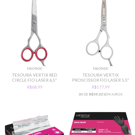
ESGOTADO
ESGOTADO
TESOURA VERTIX RED
TESOURA VERTIX
CIRCLE FIO LASER 6,5''
PROSCISSOR FIO LASER 5,5"
R$68,99
R$177,99
3
X DE
R$59,33
SEM JUROS