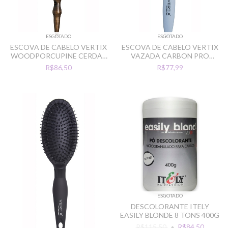
ESGOTADO
ESGOTADO
ESCOVA DE CABELO VERTIX
ESCOVA DE CABELO VERTIX
WOODPORCUPINE CERDAS
VAZADA CARBON PRO
NATURAIS 33MM
CERDA TERMICA 25MM
R$86,50
R$77,99
ESGOTADO
DESCOLORANTE ITELY
EASILY BLONDE 8 TONS 400G
R$115,50
R$84,50