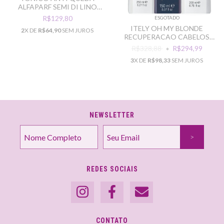
ALFAPARF SEMI DI LINO
ENERGIZING 125ML
R$129,80
ESGOTADO
ITELY OH MY BLONDE
2
X DE
R$64,90
SEM JUROS
RECUPERACAO CABELOS
LOIROS
R$328,88
R$294,99
3
X DE
R$98,33
SEM JUROS
NEWSLETTER
REDES SOCIAIS
CONTATO