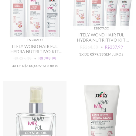
ESGOTADO
ITELY WOND HAIR FUL
HYDRA NUTRITIVO KIT
ESGOTADO
INTENSIVO
ITELY WOND HAIR FUL
R$264,38
R$237,99
HYDRA NUTRITIVO KIT
3
X DE
R$79,33
SEM JUROS
RECUPERACAO
R$335,39
R$299,99
3
X DE
R$100,00
SEM JUROS