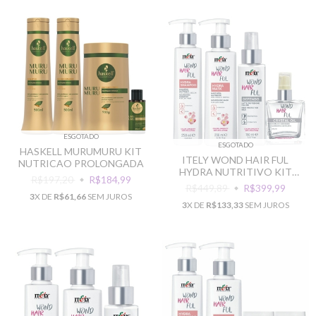
ESGOTADO
ESGOTADO
HASKELL MURUMURU KIT
ITELY WOND HAIR FUL
NUTRICAO PROLONGADA
HYDRA NUTRITIVO KIT
R$197,20
R$184,99
RECUPERACAO TOTAL
R$449,89
R$399,99
3
X DE
R$61,66
SEM JUROS
3
X DE
R$133,33
SEM JUROS