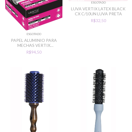
ESGOTADO
LUVA VERTIX LATEX BLACK
CX C/10UN LUVA PRETA
R$32,50
ESGOTADO
PAPEL ALUMINIO PARA
MECHAS VERTIX
PAPERCOLOR C/ 400 FOLHAS
R$94,50