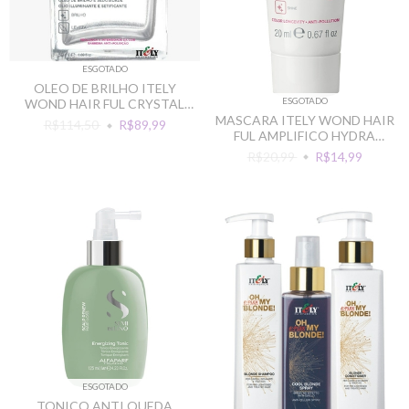
ESGOTADO
OLEO DE BRILHO ITELY
ESGOTADO
WOND HAIR FUL CRYSTAL
OIL 50ML
MASCARA ITELY WOND HAIR
R$114,50
R$89,99
FUL AMPLIFICO HYDRA
NUTRITIVO INTENSIVO
R$20,99
R$14,99
20ML
ESGOTADO
TONICO ANTI QUEDA