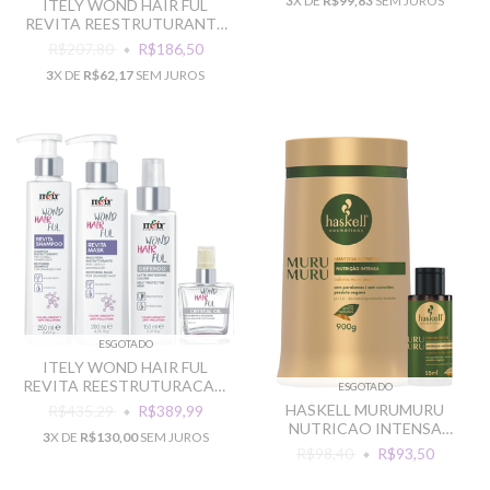
3
X DE
R$99,83
SEM JUROS
ITELY WOND HAIR FUL
REVITA REESTRUTURANTE
SHAMPOO + MASCARA
R$207,80
R$186,50
3
X DE
R$62,17
SEM JUROS
ESGOTADO
ITELY WOND HAIR FUL
REVITA REESTRUTURACAO
ESGOTADO
TOTAL
HASKELL MURUMURU
R$435,29
R$389,99
NUTRICAO INTENSA
3
X DE
R$130,00
SEM JUROS
MASCARA SEIVA
R$98,40
R$93,50