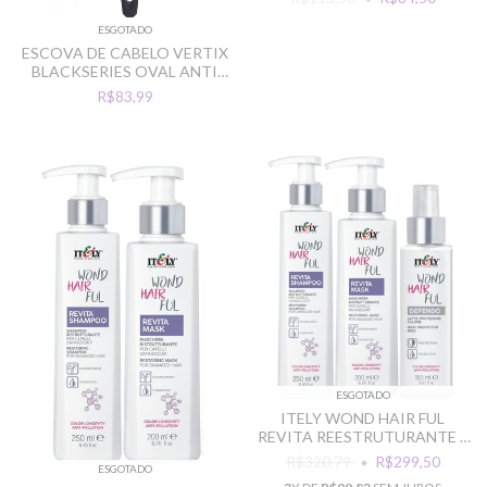
ESGOTADO
ESCOVA DE CABELO VERTIX
BLACKSERIES OVAL ANTI
FRIZZ IONIZADA
R$83,99
ESGOTADO
ITELY WOND HAIR FUL
REVITA REESTRUTURANTE E
PROTECAO
R$320,79
R$299,50
ESGOTADO