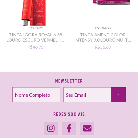
ESGOTADO
ESGOTADO
TINTA IGORA ROYAL 6-88
TINTA AMEND COLOR
LOURO ESCURO VERMELHO
INTENSY 9.0 LOURO MUITO
EXTRA
CLARO
R$46,75
R$36,60
NEWSLETTER
REDES SOCIAIS