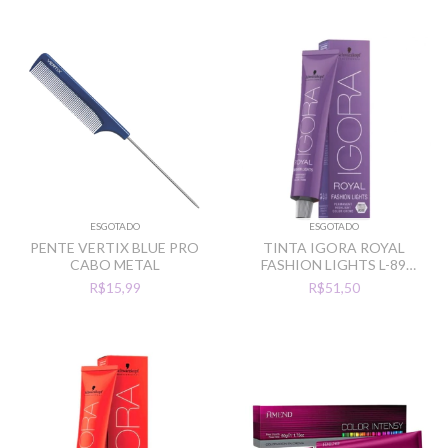
ESGOTADO
ESGOTADO
PENTE VERTIX BLUE PRO
TINTA IGORA ROYAL
CABO METAL
FASHION LIGHTS L-89
VERMELHO VIOLETA
R$15,99
R$51,50