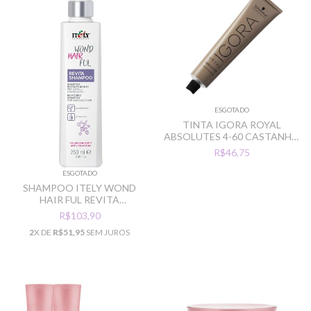
ESGOTADO
TINTA IGORA ROYAL
ABSOLUTES 4-60 CASTANHO
MEDIO CHOCOLATE
R$46,75
NATURAL
ESGOTADO
SHAMPOO ITELY WOND
HAIR FUL REVITA
REESTRUTURANTE 250ML
R$103,90
2
X DE
R$51,95
SEM JUROS