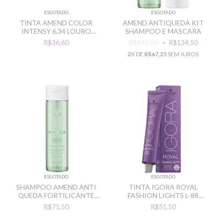
ESGOTADO
ESGOTADO
TINTA AMEND COLOR
AMEND ANTIQUEDA KIT
INTENSY 6.34 LOURO
SHAMPOO E MASCARA
ESCURO DOURADO
R$36,60
R$141,90
R$134,50
ACOBREADO
2
X DE
R$67,25
SEM JUROS
ESGOTADO
ESGOTADO
SHAMPOO AMEND ANTI
TINTA IGORA ROYAL
QUEDA FORTILICANTE
FASHION LIGHTS L-88
250ML
VERMELHO INTENSO
R$71,50
R$51,50