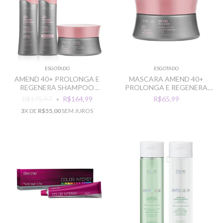
ESGOTADO
ESGOTADO
AMEND 40+ PROLONGA E
MASCARA AMEND 40+
REGENERA SHAMPOO
PROLONGA E REGENERA
CONDICIONADOR MASCARA
300G
R$175,97
R$164,99
R$65,99
3
X DE
R$55,00
SEM JUROS