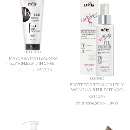
ESGOTADO
MASCARA MATIZADORA
ITELY RIFLESSI 3 IN 1 PRETO
200G
R$88,90
R$57,70
ESGOTADO
PROTETOR TERMICO ITELY
WOND HAIR FUL DEFENDO
120ML
R$112,99
2
X DE
R$56,50
SEM JUROS