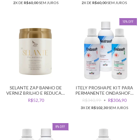
2
X DE
R$60,00
SEM JUROS
2
X DE
R$60,00
SEM JUROS
10
%
OFF
SELANTE ZAP BANHO DE
ITELY PROSHAPE KIT PARA
VERNIZ BRILHO E REDUCAO
PERMANENTE ONDASHOFT
DE VOLUME 950G
1+2+NEUTRASOFT
R$52,70
R$340,99
R$306,90
3
X DE
R$102,30
SEM JUROS
8
%
OFF