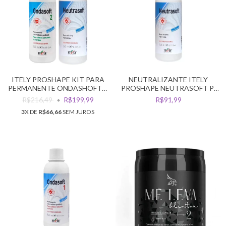
ITELY PROSHAPE KIT PARA
NEUTRALIZANTE ITELY
PERMANENTE ONDASHOFT 2
PROSHAPE NEUTRASOFT P/
+ NEUTRASOFT
PERMANENTE 240ML
R$216,49
R$199,99
R$91,99
3
X DE
R$66,66
SEM JUROS