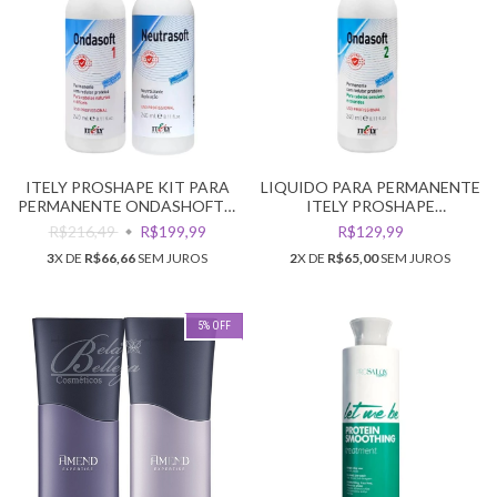
ITELY PROSHAPE KIT PARA
LIQUIDO PARA PERMANENTE
PERMANENTE ONDASHOFT 1
ITELY PROSHAPE
+ NEUTRASOFT
ONDASHOFT 2 240ML
R$216,49
R$199,99
R$129,99
3
X DE
R$66,66
SEM JUROS
2
X DE
R$65,00
SEM JUROS
5
%
OFF