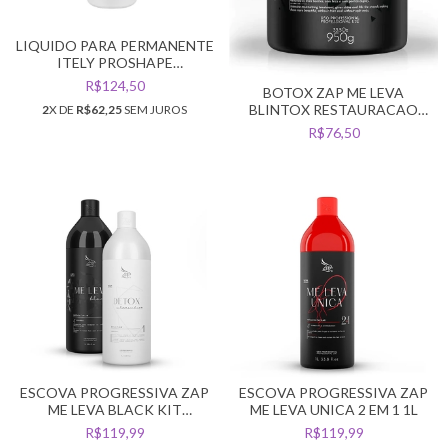
LIQUIDO PARA PERMANENTE
ITELY PROSHAPE
ONDASHOFT 1 240ML
R$124,50
BOTOX ZAP ME LEVA
BLINTOX RESTAURACAO
2
X DE
R$62,25
SEM JUROS
REDUCAO DE VOLUME 950G
R$76,50
ESCOVA PROGRESSIVA ZAP
ESCOVA PROGRESSIVA ZAP
ME LEVA BLACK KIT
ME LEVA UNICA 2 EM 1 1L
ALINHAMENTO E REPARO
R$119,99
R$119,99