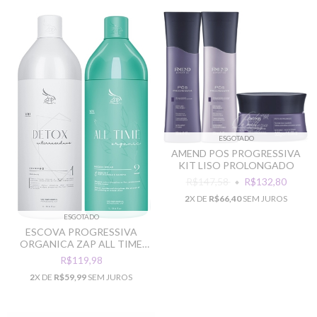
ESGOTADO
AMEND POS PROGRESSIVA
KIT LISO PROLONGADO
R$147,58
R$132,80
2
X DE
R$66,40
SEM JUROS
ESGOTADO
ESCOVA PROGRESSIVA
ORGANICA ZAP ALL TIME
2X1L
R$119,98
2
X DE
R$59,99
SEM JUROS