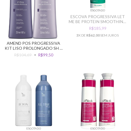
ESGOTADO
ESCOVA PROGRESSIVA LET
ME BE PROTEIN SMOOTHING
PASSO UNICO 1L
R$185,99
3
X DE
R$62,00
SEM JUROS
AMEND POS PROGRESSIVA
KIT LISO PROLONGADO SH +
COND
R$104,69
R$99,50
ESGOTADO
ESGOTADO