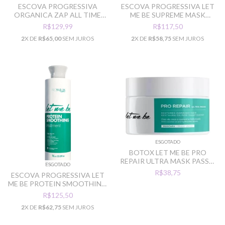
ESCOVA PROGRESSIVA
ESCOVA PROGRESSIVA LET
ORGANICA ZAP ALL TIME
ME BE SUPREME MASK
BLUE LOIRO
KERATIN 2X1L
R$129,99
R$117,50
2
X DE
R$65,00
SEM JUROS
2
X DE
R$58,75
SEM JUROS
ESGOTADO
BOTOX LET ME BE PRO
REPAIR ULTRA MASK PASSO
ESGOTADO
UNICO 250ML
R$38,75
ESCOVA PROGRESSIVA LET
ME BE PROTEIN SMOOTHING
PASSO UNICO 500ML
R$125,50
2
X DE
R$62,75
SEM JUROS