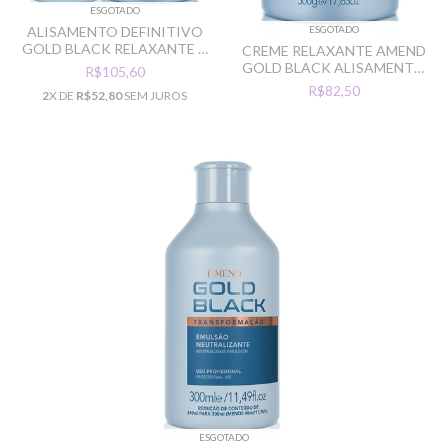
ESGOTADO
ESGOTADO
ALISAMENTO DEFINITIVO
GOLD BLACK RELAXANTE +
CREME RELAXANTE AMEND
NEUTRALIZANTE
GOLD BLACK ALISAMENTO
R$105,60
DEFINITIVO 500ML
R$82,50
2
X DE
R$52,80
SEM JUROS
ESGOTADO