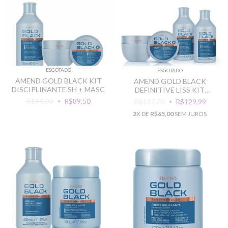
ESGOTADO
ESGOTADO
AMEND GOLD BLACK KIT
AMEND GOLD BLACK
DISCIPLINANTE SH + MASC
DEFINITIVE LISS KIT
CABELOS ALISADOS
R$94,00
R$89,50
R$137,70
R$129,99
2
X DE
R$65,00
SEM JUROS