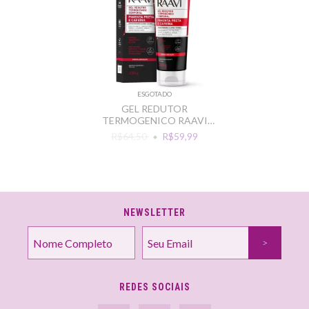
ESGOTADO
GEL REDUTOR
TERMOGENICO RAAVI
PIMENTA PRETA E CAFEINA
R$64,50
R$59,99
200G
NEWSLETTER
REDES SOCIAIS